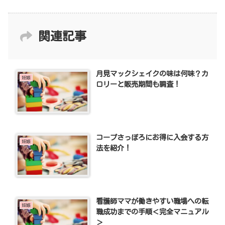
関連記事
月見マックシェイクの味は何味？カ
妊娠
ロリーと販売期間も調査！
コープさっぽろにお得に入会する方
妊娠
法を紹介！
看護師ママが働きやすい職場への転
妊娠
職成功までの手順＜完全マニュアル
＞