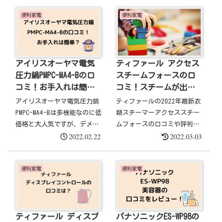
コミ評判、デメリットが気に
判、バッテリーや吸引力電気
便利家電
便利家電
なるという方へ口コミ評判・
代について紹介します。
デメリット、レシピや使い方
を紹介します
アイリスオーヤマ電気
ティファール アクセス
圧力鍋PMPC-MA4-Bの口
スチームフォースの口
コミ！お手入れは簡
コミ！スチームが出な
単？
いって本当？
アイリスオーヤマ電気圧力鍋
ティファールの2022年最新衣
PMPC-MA4-Bは多機能なのに低
類スチーマーアクセススチー
価格と大人気ですが、デメリ
ムフォースの口コミや評判の
2022.02.22
2022.03.03
ットやお手入れの方法、電気
レビューをまとめました。ス
代など実際に使っている人の
チームが出ないという口コミ
口コミが気になりますよね。
や評判もあるティファールの
便利家電
便利家電
そこで、この記事ではアイリ
衣類スチーマー アクセスス
スオーヤマの電気圧力鍋の愛
チームフォースですが使い方
用者である私の口コミや
についても解説しています。
PMPC-MA4-B愛用しているSNS
での口コミ・評判のレビュー
ティファール ディスプ
パナソニックES-WP98の