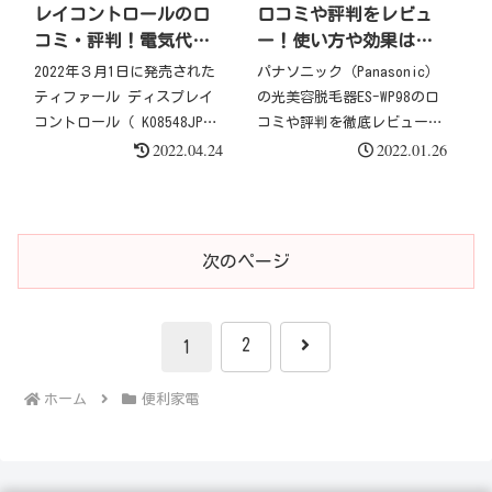
をまとめました。
レイコントロールの口
口コミや評判をレビュ
コミ・評判！電気代
ー！使い方や効果はど
は？
う？
2022年３月1日に発売された
パナソニック（Panasonic）
ティファール ディスプレイ
の光美容脱毛器ES-WP98の口
コントロール（ KO8548JP）
コミや評判を徹底レビューし
2022.04.24
2022.01.26
の口コミや評判をレビューし
ていきます！自宅で手軽に光
ていきます。従来の温度調整
エステができると人気ES-
ができるティファールの電子
WP98の使い方や効果について
ケトルとの違いについても解
も紹介しています。このブロ
説していきます。話題沸騰中
グがES-WP98の口コミや評
次のページ
のティファール ディスプレ
判、レビューが気になってい
イコントロール（
るあなたの参考になれば嬉し
KO8548JP）の口コミや評判の
いです。
次
2
1
レビューはこちら！
へ
ホーム
便利家電