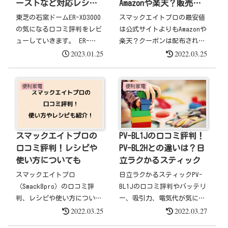
Amazonや楽天？販売店
ーストなど対応レシピ
舗まとめ
は？
スマックエイトプロの最安値
東芝の石窯ドームER-XD3000
は公式サイトよりもAmazonや
の気になる口コミ評判をレビ
楽天？クーポンは配布されて
ューしていきます。 ER-
2023.01.25
2022.03.25
いる？ヤマダ電機やヨドバ
XD3000は「サイズが大きい」
シ、コストコなど販売店でも
というイマイチな口コミがあ
買える？と気になっている方
る一方で、 トーストが綺麗
便利家電
便利家電
へスマックエイトプロの最安
に焼ける パンやマフィンな
値情報を紹介します。
どお菓子作りが楽しめる 操
作が簡単 見た目が...
スマックエイトプロの
PV-BL1Jの口コミ評判！
口コミ評判！レシピや
PV-BL2Hとの違いは？日
使い方についても
立ラクかるスティック
スマックエイトプロ
日立ラクかるスティックPV-
（Smack8pro）の口コミ評
BL1Jの口コミ評判やバッテリ
判、レシピや使い方について
ー、吸引力、電気代が気にな
2022.03.25
2022.03.27
紹介しています。スマックエ
っている方へ日立ラクかるス
イトプロ（Smack8pro）の口
ティックPV-BL1Jの口コミ評