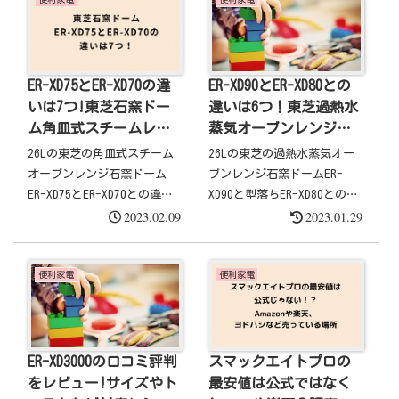
ER-XD75とER-XD70の違
ER-XD90とER-XD80との
いは7つ!東芝石窯ドー
違いは6つ！東芝過熱水
ム角皿式スチームレン
蒸気オーブンレンジ石
ジ
窯ドーム
26Lの東芝の角皿式スチーム
26Lの東芝の過熱水蒸気オー
オーブンレンジ石窯ドーム
ブンレンジ石窯ドームER-
ER-XD75とER-XD70との違い
XD90と型落ちER-XD80との違
2023.02.09
2023.01.29
についてまとめています。
いを紹介します。 東芝の過
東芝の角皿式スチームオーブ
熱水蒸気オーブンレンジER-
ンレンジER-XD75とER-XD70
XD90とER-XD80の大きく違う
便利家電
便利家電
が違いは大きく分けると7つ
点はこちらの6つです。 上部
ありました。 ER-XD75は、
のヒーターの違い 総レシピ
旧...
数の違...
スマックエイトプロの
ER-XD3000の口コミ評判
最安値は公式ではなく
をレビュー!サイズやト