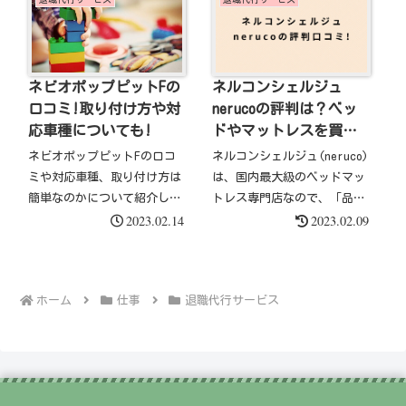
ネルコンシェルジュ
ネビオポップピットFの
nerucoの評判は？ベッ
口コミ!取り付け方や対
ドやマットレスを買う
応車種についても!
メリットとデメリッ
ネルコンシェルジュ(neruco)
ネビオポップピットFの口コ
ト！
は、国内最大級のベッドマッ
ミや対応車種、取り付け方は
トレス専門店なので、「品揃
簡単なのかについて紹介しま
2023.02.14
2023.02.09
えの豊富さ」と「安くて高品
す。 ネビオポップピットF
質」と評判です。 ただ、ベ
は、「ベルトのバックル部分
ッドやマットレスは高価なお
の操作がしにくい」というイ
買い物になるので、悪い口コ
マイチな声もありますが、
ホーム
仕事
退職代行サービス
ミや評判はないのかと本当に
取り付け方がカンタン 座面
信頼できるお店なの？と
のクッション性が良く、乗り
い...
心地が...