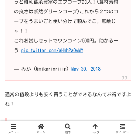
っと離乳食系豊富のエフコープ加入！(食材素材
の良さは断然グリーンコープ)これから２つのコ
ープをうまいごと使い分けて頼んでこ。無敵じ
ゃ！！
これお試しセットでワンコイン500円。助かるー
う
pic.twitter.com/aHhhPaOvMY
— みか (@mikarinriiin)
May 30, 2018
通常の値段よりも安く買うことができるなんてお得ですよ
ね！
賞味期限が長いからいざというときの保管にな
ったという口コミ
メニュー
ホーム
検索
トップ
サイドバー