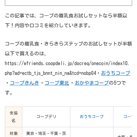
この記事では、コ―プの離乳食お試しセットなら半額以
下！内容や口コミを紹介していきます。
コープの離乳食・きらきらステップのお試しセットが半額
以下で買えるのは、
https://efriends.coopdeli.jp/docreq/onecoin/index10.
php?ad=ectb_tjs_bnnt_nin_na&tcd=nobp04・
おうちコープ
・
コ―プきんき
・
コ―プ東北
・
おかやまコープ
の5つで
す。
生協
コープデリ
おうちコープ
コ―プ
名
対象
東京・埼玉・千葉・茨