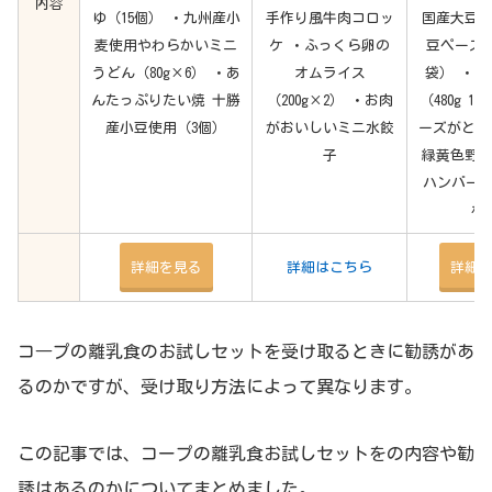
内容
ゆ（15個） ・九州産小
手作り風牛肉コロッ
国産大豆
麦使用やわらかいミニ
ケ ・ふっくら卵の
豆ペースト（
うどん（80g×6） ・あ
オムライス
袋） ・
んたっぷりたい焼 十勝
（200g×2） ・お肉
（480g 1
産小豆使用（3個）
がおいしいミニ水餃
ーズがとろ~
子
緑黄色野
ハンバーグ（
枚
詳細を見る
詳細はこちら
詳細
コ―プの離乳食のお試しセットを受け取るときに勧誘があ
るのかですが、受け取り方法によって異なります。
この記事では、コープの離乳食お試しセットをの内容や勧
誘はあるのかについてまとめました。