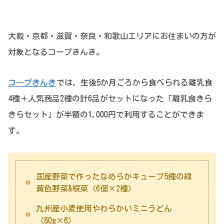
大阪・京都・滋賀・奈良・和歌山エリアにお住まいの方が
対象となるコープきんき。
コ―プきんき
では、生後5か月ごろから食べられる離乳食
4種＋人気商品2種の計6品がセットになった「離乳食きら
きらセット」が半額の1,000円で利用することができま
す。
国産野菜で作ったなめらかキューブ5種の緑
黄色野菜&根菜（6個×2種）
九州産小麦使用やわらかいミニうどん
（80g×6）