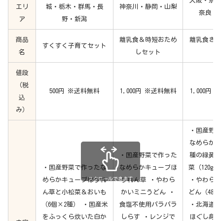
大阪・京
エリ
城・栃木・群馬・長
神奈川・静岡・山梨
奈良・
ア
野・新潟
商品
離乳食＆時短おため
離乳食き
すくすく子育てセット
名
しセット
値段
（税
500円 ※送料無料
1,000円 ※送料無料
1,000円
込
み）
・国産野
なめらかキ
・国産野菜で作った
種の緑黄
・国産野菜で作ったな
なめらかキューブほ
菜（120g 
スクロールできます
めらかキューブほうれ
うれん草 ・やわら
・やわら
ん草と小松菜＆おいも
かいミニうどん ・
どん（480g
（6個×2種） ・国産米
食塩不使用パラパラ
・北海道
をふっくら炊いた白か
しらす ・レンジで
ほぐし身（6