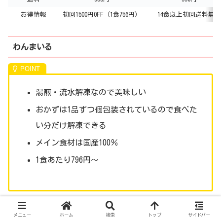
お得情報
初回1500円OFF（1食756円）
14食以上初回送料無料
わんまいる
湯煎・流水解凍なので美味しい
おかずは1品ずつ個包装されているので食べた
い分だけ解凍できる
メイン食材は国産100％
1食あたり796円～
わんまいる
は調理方法が湯煎・流水解凍と調理の手間はか
メニュー
ホーム
検索
トップ
サイドバー