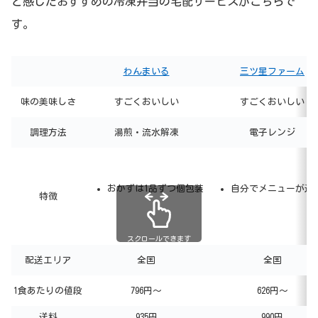
と感じたおすすめの冷凍弁当の宅配サービスがこちらで
す。
わんまいる
三ツ星ファーム
味の美味しさ
すごくおいしい
すごくおいしい
調理方法
湯煎・流水解凍
電子レンジ
おかずは1品ずつ個包装
自分でメニューが選
特徴
スクロールできます
配送エリア
全国
全国
1食あたりの値段
796円～
626円～
送料
935円
990円