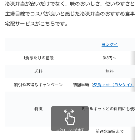
冷凍弁当が安いだけでなく、味のおいしさ、使いやすさと
主婦目線でコスパが良いと感じた冷凍弁当のおすすめ食事
宅配サービスがこちらです。
ヨシケイ
1食あたりの値段
343円～
送料
無料
割引やお得なキャンペーン
初回半額（
夕食.net（ヨシケイ）
の
特徴
ミールキットとの併用にも便利
スクロールできます
前週水曜日まで