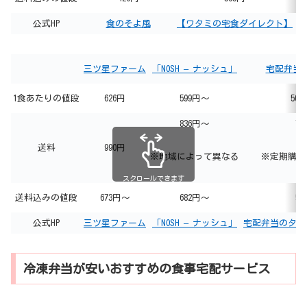
公式HP
食のそよ風
【ワタミの宅食ダイレクト】
ま
三ツ星ファーム
「NOSH – ナッシュ」
宅配弁当
1食あたりの値段
626円
599円～
50
836円～
71
送料
990円
※地域によって異なる
※定期購入
スクロールできます
送料込みの値段
673円～
682円～
50
公式HP
三ツ星ファーム
「NOSH – ナッシュ」
宅配弁当のタイ
冷凍弁当が安いおすすめの食事宅配サービス