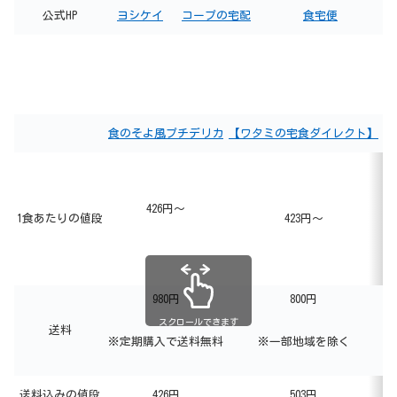
公式HP
ヨシケイ
コープの宅配
食宅便
食のそよ風プチデリカ
【ワタミの宅食ダイレクト】
ま
426円～
1食あたりの値段
423円～
980円
800円
スクロールできます
送料
※定期購入で送料無料
※一部地域を除く
送料込みの値段
426円
503円