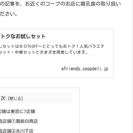
の記事を、お近くのコープのお店に離乳食の取り扱い
ださい。
おトクなお試しセット
しセットは６０％OFF～ととってもおトク！人気バラエテ
セット・中華セットとさまざま用意しています。
efriends.coopdeli.jp
目次
店舗は東京に7店舗
扱店舗①葛飾白鳥店
扱店舗②氷川下店